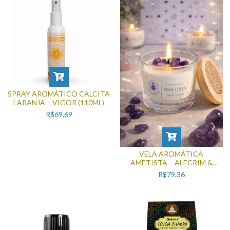
SPRAY AROMÁTICO CALCITA
LARANJA – VIGOR (110ML)
R$69,69
VELA AROMÁTICA
AMETISTA – ALECRIM &
CASCAS | DESPERTE SEUS
R$79,36
SENTIDOS E ATIVE SUA
INTUIÇÃO