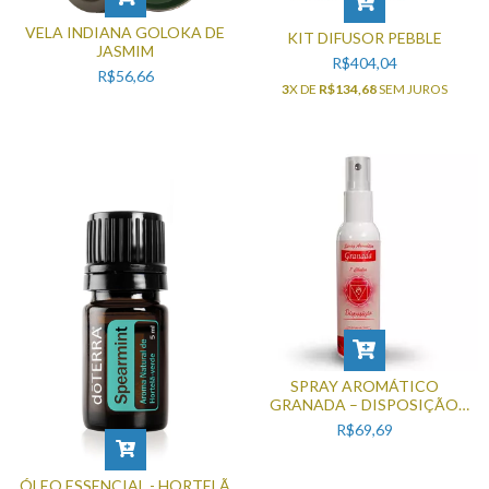
VELA INDIANA GOLOKA DE
KIT DIFUSOR PEBBLE
JASMIM
R$404,04
R$56,66
3
X DE
R$134,68
SEM JUROS
SPRAY AROMÁTICO
GRANADA – DISPOSIÇÃO
(110ML)
R$69,69
ÓLEO ESSENCIAL - HORTELÃ