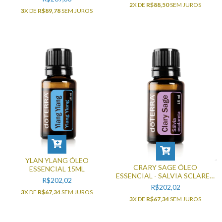
2
X DE
R$88,50
SEM JUROS
3
X DE
R$89,78
SEM JUROS
YLAN YLANG ÓLEO
CRARY SAGE ÓLEO
ESSENCIAL 15ML
ESSENCIAL - SALVIA SCLAREA
R$202,02
15ML
R$202,02
3
X DE
R$67,34
SEM JUROS
3
X DE
R$67,34
SEM JUROS