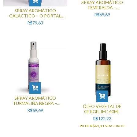
SPRAY AROMÁTICO
ESMERALDA –
SPRAY AROMÁTICO
RELAXAMENTO (110ML)
R$69,69
GALÁCTICO – O PORTAL
(110ML)
R$79,63
SPRAY AROMÁTICO
TURMALINA NEGRA –
ÓLEO VEGETAL DE
LIMPEZA E PROTEÇÃO
R$69,69
GERGELIM 140ML
(110ML)
R$122,22
2
X DE
R$61,11
SEM JUROS