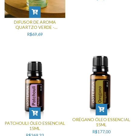
DIFUSOR DE AROMA
QUARTZO VERDE -
EQUILÍBRIO EMOCIONAL
R$69,69
240ML
ORÉGANO ÓLEO ESSENCIAL
PATCHOULI ÓLEO ESSENCIAL
15ML
15ML
R$177,00
R$269,33