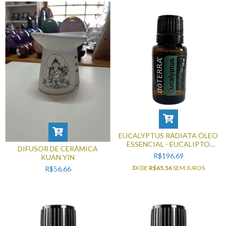
EUCALYPTUS RADIATA ÓLEO
ESSENCIAL - EUCALIPTO
DIFUSOR DE CERÂMICA
15ML
R$196,69
KUAN YIN
3
X DE
R$65,56
SEM JUROS
R$56,66