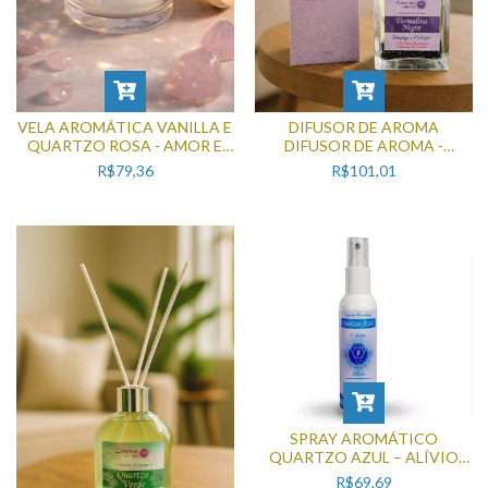
VELA AROMÁTICA VANILLA E
DIFUSOR DE AROMA
QUARTZO ROSA - AMOR E
DIFUSOR DE AROMA -
AUTOCUIDADO
TURMALINA NEGRA 250ML
R$79,36
R$101,01
SPRAY AROMÁTICO
QUARTZO AZUL – ALÍVIO
(110ML)
R$69,69