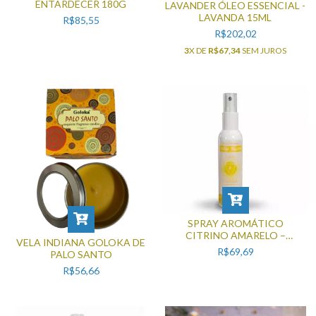
ENTARDECER 180G
LAVANDER ÓLEO ESSENCIAL -
LAVANDA 15ML
R$85,55
R$202,02
3
X DE
R$67,34
SEM JUROS
SPRAY AROMÁTICO
CITRINO AMARELO –
VELA INDIANA GOLOKA DE
VITALIDADE (110ML)
R$69,69
PALO SANTO
R$56,66