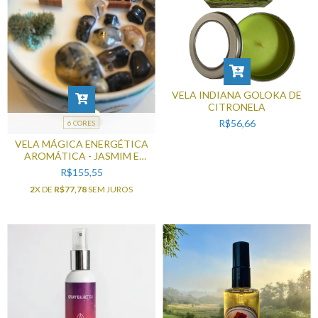
VELA INDIANA GOLOKA DE
CITRONELA
R$56,66
6 CORES
VELA MÁGICA ENERGÉTICA
AROMÁTICA - JASMIM E
BERGAMOTA COM CRISTAIS
R$155,55
FLORES E ERVAS.
2
X DE
R$77,78
SEM JUROS