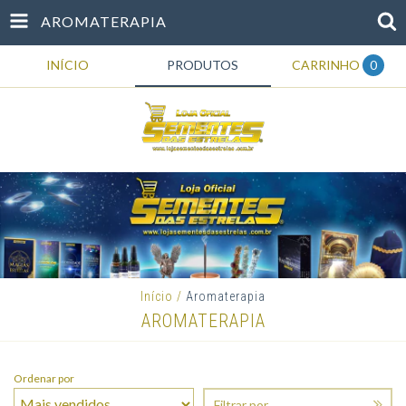
AROMATERAPIA
INÍCIO
PRODUTOS
CARRINHO
0
Início
/
Aromaterapia
AROMATERAPIA
Ordenar por
Filtrar por