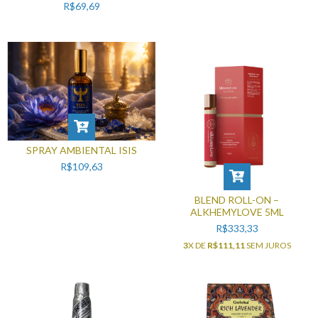
TRANQUILIDADE (110ML)
R$69,69
SPRAY AMBIENTAL ISIS
R$109,63
BLEND ROLL-ON –
ALKHEMYLOVE 5ML
R$333,33
3
X DE
R$111,11
SEM JUROS