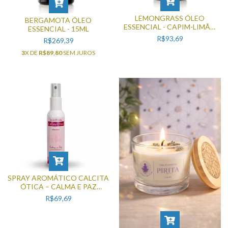
LEMONGRASS ÓLEO
BERGAMOTA ÓLEO
ESSENCIAL - CAPIM-LIMÃO
ESSENCIAL - 15ML
15ML
R$93,69
R$269,39
3
X DE
R$89,80
SEM JUROS
SPRAY AROMÁTICO CALCITA
ÓTICA – CALMA E PAZ
(110ML)
R$69,69