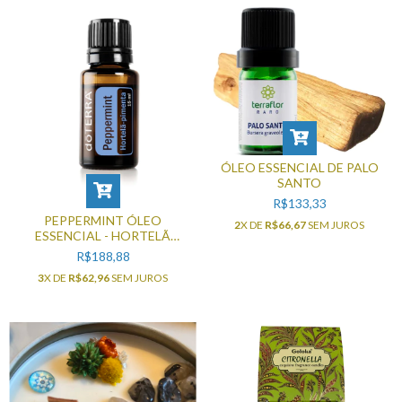
ÓLEO ESSENCIAL DE PALO
SANTO
R$133,33
PEPPERMINT ÓLEO
2
X DE
R$66,67
SEM JUROS
ESSENCIAL - HORTELÃ
PIMENTA 15ML
R$188,88
3
X DE
R$62,96
SEM JUROS