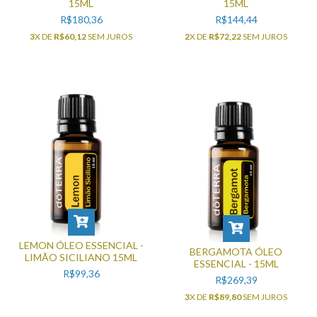
15ML
15ML
R$180,36
R$144,44
3
X DE
R$60,12
SEM JUROS
2
X DE
R$72,22
SEM JUROS
LEMON ÓLEO ESSENCIAL -
BERGAMOTA ÓLEO
LIMÃO SICILIANO 15ML
ESSENCIAL - 15ML
R$99,36
R$269,39
3
X DE
R$89,80
SEM JUROS