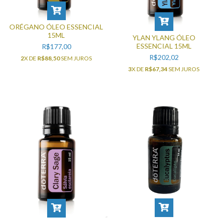
ORÉGANO ÓLEO ESSENCIAL
15ML
YLAN YLANG ÓLEO
ESSENCIAL 15ML
R$177,00
R$202,02
2
X DE
R$88,50
SEM JUROS
3
X DE
R$67,34
SEM JUROS