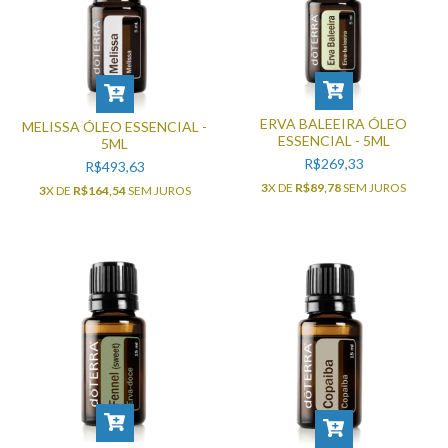
ERVA BALEEIRA ÓLEO
MELISSA ÓLEO ESSENCIAL -
ESSENCIAL - 5ML
5ML
R$269,33
R$493,63
3
X DE
R$89,78
SEM JUROS
3
X DE
R$164,54
SEM JUROS