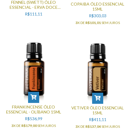
FENNEL (SWETT) ÓLEO
COPAIBA ÓLEO ESSENCIAL
ESSENCIAL - ERVA DOCE
15ML
15ML
R$111,11
R$303,03
3
X DE
R$101,01
SEM JUROS
FRANKINCENSE ÓLEO
VETIVER ÓLEO ESSENCIAL
ESSENCIAL - OLÍBANO 15ML
15ML
R$536,99
R$411,11
3
X DE
R$179,00
SEM JUROS
3
X DE
R$137,04
SEM JUROS