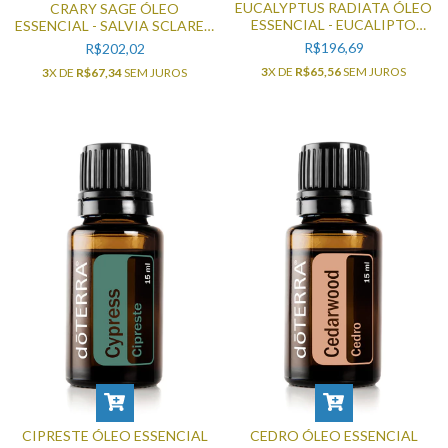
EUCALYPTUS RADIATA ÓLEO
CRARY SAGE ÓLEO
ESSENCIAL - EUCALIPTO
ESSENCIAL - SALVIA SCLAREA
15ML
15ML
R$196,69
R$202,02
3
X DE
R$65,56
SEM JUROS
3
X DE
R$67,34
SEM JUROS
CIPRESTE ÓLEO ESSENCIAL
CEDRO ÓLEO ESSENCIAL