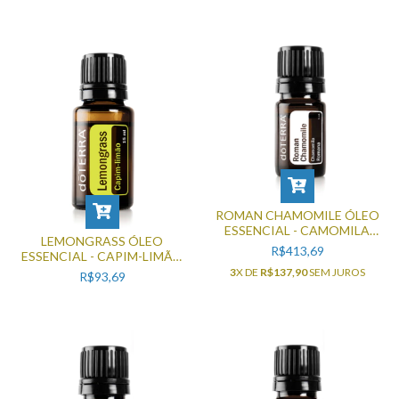
ROMAN CHAMOMILE ÓLEO
ESSENCIAL - CAMOMILA
LEMONGRASS ÓLEO
ROMANA 5ML
R$413,69
ESSENCIAL - CAPIM-LIMÃO
15ML
3
X DE
R$137,90
SEM JUROS
R$93,69