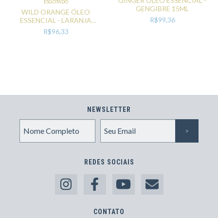
GINGER ÓLEO ESSENCIAL -
ESGOTADO
GENGIBRE 15ML
WILD ORANGE ÓLEO
R$99,36
ESSENCIAL - LARANJA
SELVAGEM 15ML
R$96,33
NEWSLETTER
REDES SOCIAIS
CONTATO