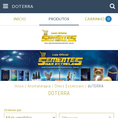
DOTERRA
INÍCIO
PRODUTOS
CARRINHO
0
Início
/
Aromaterapia
/
Óleos Essenciais
/
doTERRA
DOTERRA
Ordenar por
Filtrar por