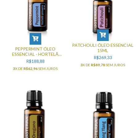
PATCHOULI ÓLEO ESSENCIAL
PEPPERMINT ÓLEO
15ML
ESSENCIAL - HORTELÃ
R$269,33
PIMENTA 15ML
R$188,88
3
X DE
R$89,78
SEM JUROS
3
X DE
R$62,96
SEM JUROS