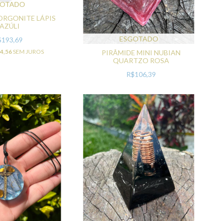
GOTADO
ORGONITE LÁPIS
LAZÚLI
ESGOTADO
$193,69
4,56
SEM JUROS
PIRÂMIDE MINI NUBIAN
QUARTZO ROSA
R$106,39