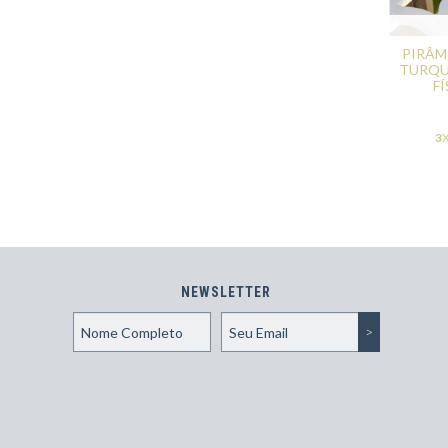
PIRÂM
TURQU
F
3
NEWSLETTER