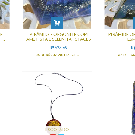
DE
PIRÂMIDE - ORGONITE COM
PIRÂMIDE O
- 5
AMETISTA E SELENITA - 5 FACES
ES
R$623,69
R
3
X DE
R$207,90
SEM JUROS
3
X DE
R$6
S
ESGOTADO