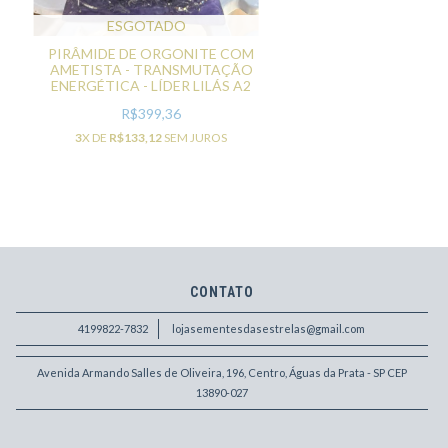
ESGOTADO
PIRÂMIDE DE ORGONITE COM
AMETISTA - TRANSMUTAÇÃO
ENERGÉTICA - LÍDER LILÁS A2
R$399,36
3
X DE
R$133,12
SEM JUROS
CONTATO
4199822-7832
lojasementesdasestrelas@gmail.com
Avenida Armando Salles de Oliveira, 196, Centro, Águas da Prata - SP CEP
13890-027