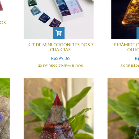
DOS
KIT DE MINI ORGONITES DOS 7
PIRÂMIDE 
CHAKRAS
OLHO
R$299,36
R
3
X DE
R$99,79
SEM JUROS
3
X DE
R$2