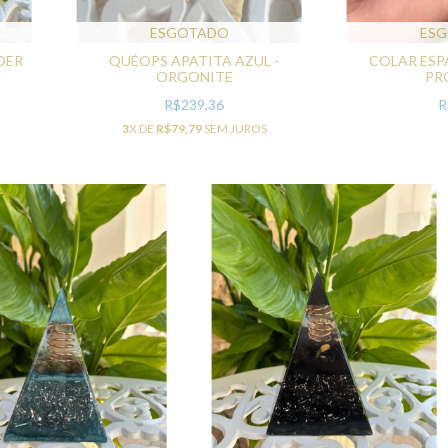
ESGOTADO
ES
DER
QUÉOPS APATITA AZUL -
COLAR ESP
ORGONITE
PR
R$239,36
R
3
X DE
R$79,79
SEM JUROS
S