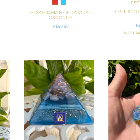
ES
OBELISCO 
E
HEXAGRAMA FLOR DA VIDA -
ORGONITE
R
R$88,88
3
X DE
R$6