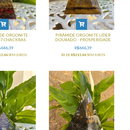
 DE ORGONITE -
PIRÂMIDE ORGONITE LÍDER
 7 CHACKRAS
DOURADO - PROSPERIDADE
$646,39
R$646,39
15,46
SEM JUROS
3
X DE
R$215,46
SEM JUROS