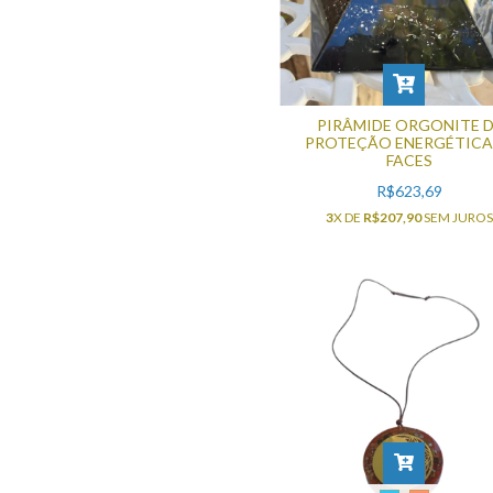
PIRÂMIDE ORGONITE 
PROTEÇÃO ENERGÉTICA 
FACES
R$623,69
3
X DE
R$207,90
SEM JURO