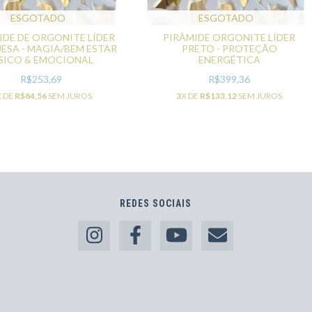
ESGOTADO
ESGOTADO
IDE DE ORGONITE LÍDER
PIRÂMIDE ORGONITE LÍDER
ESA - MAGIA/BEM ESTAR
PRETO - PROTEÇÃO
ÍSICO & EMOCIONAL
ENERGÉTICA
R$253,69
R$399,36
X DE
R$84,56
SEM JUROS
3
X DE
R$133,12
SEM JUROS
REDES SOCIAIS