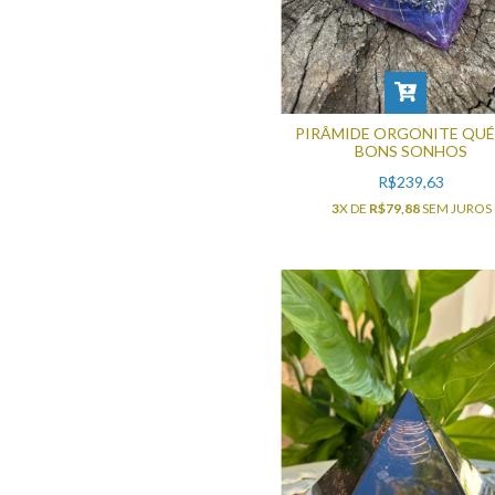
PIRÂMIDE ORGONITE QU
BONS SONHOS
R$239,63
3
X DE
R$79,88
SEM JUROS