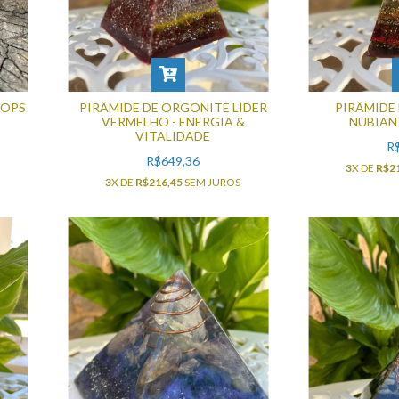
ÉOPS
PIRÂMIDE DE ORGONITE LÍDER
PIRÂMIDE
VERMELHO - ENERGIA &
NUBIAN
VITALIDADE
R
R$649,36
3
X DE
R$2
3
X DE
R$216,45
SEM JUROS