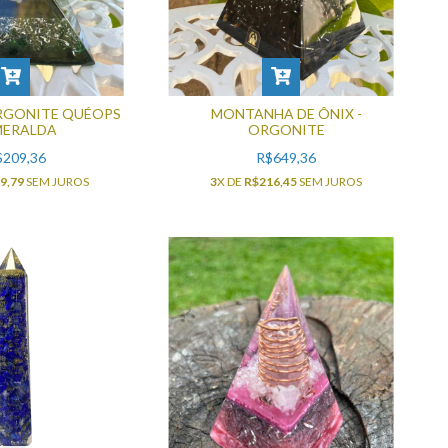
RGONITE QUÉOPS
MONTANHA DE ÔNIX -
MERALDA
ORGONITE
$209,36
R$649,36
9,79
SEM JUROS
3
X DE
R$216,45
SEM JUROS