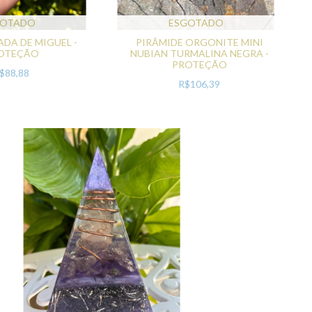
GOTADO
ESGOTADO
ADA DE MIGUEL -
PIRÂMIDE ORGONITE MINI
OTEÇÃO
NUBIAN TURMALINA NEGRA -
PROTEÇÃO
$88,88
R$106,39