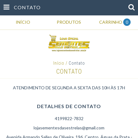
CONTATO
INÍCIO
PRODUTOS
CARRINHO
0
Início
/
Contato
CONTATO
ATENDIMENTO DE SEGUNDA A SEXTA DAS 10H ÀS 17H
DETALHES DE CONTATO
4199822-7832
lojasementesdasestrelas@gmail.com
Avenida Armando Salles de Oliveira, 196, Centro, Águas da Prata -