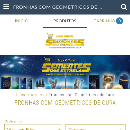
FRONHAS COM GEOMÉTRICOS DE CURA
INÍCIO
PRODUTOS
CARRINHO
0
Início
/
Artigos
/
Fronhas com Geométricos de Cura
FRONHAS COM GEOMÉTRICOS DE CURA
Ordenar por
Filtrar por