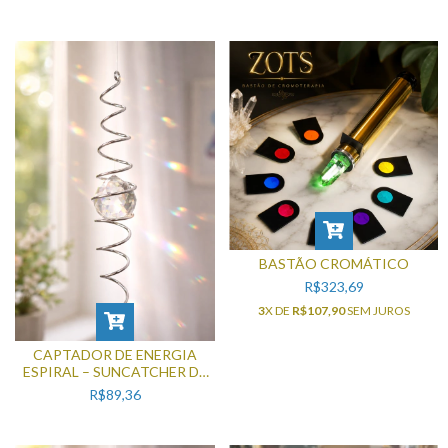
BASTÃO CROMÁTICO
R$323,69
3
X DE
R$107,90
SEM JUROS
CAPTADOR DE ENERGIA
ESPIRAL – SUNCATCHER DE
LUZ E HARMONIA – PRATA
R$89,36