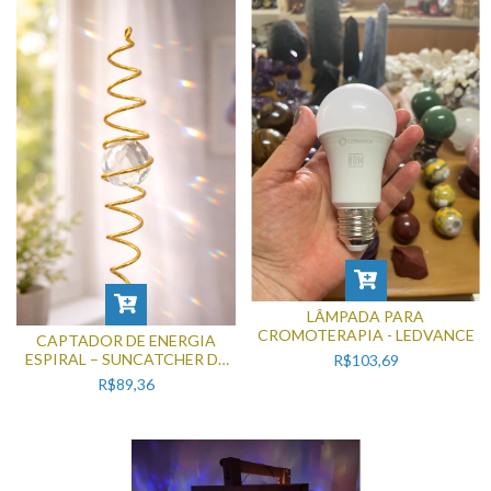
LÂMPADA PARA
CROMOTERAPIA - LEDVANCE
CAPTADOR DE ENERGIA
ESPIRAL – SUNCATCHER DE
R$103,69
LUZ E HARMONIA –
R$89,36
DOURADO