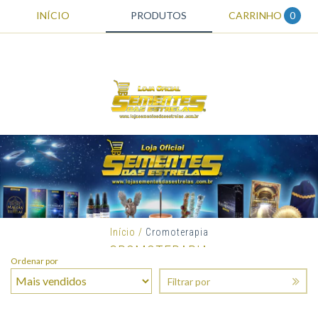
INÍCIO
PRODUTOS
CARRINHO
0
Início
/
Cromoterapia
CROMOTERAPIA
Ordenar por
Filtrar por