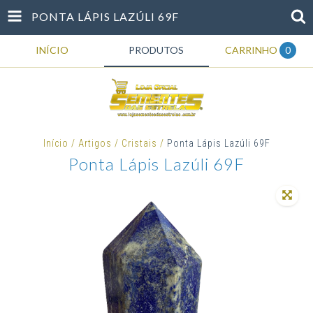
PONTA LÁPIS LAZÚLI 69F
INÍCIO
PRODUTOS
CARRINHO
0
Início
/
Artigos
/
Cristais
/
Ponta Lápis Lazúli 69F
Ponta Lápis Lazúli 69F