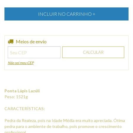
Entregas para o CEP:
Meios de envio
ALTERAR CEP
CALCULAR
Não sei meu CEP
Ponta Lápis Lazúli
Peso: 1521g
CARACTERÍSTICAS:
Pedra da Realeza, pois na Idade Média era muito apreciada. Ótima
pedra para o ambiente de trabalho, pois promove o crescimento
profissional.