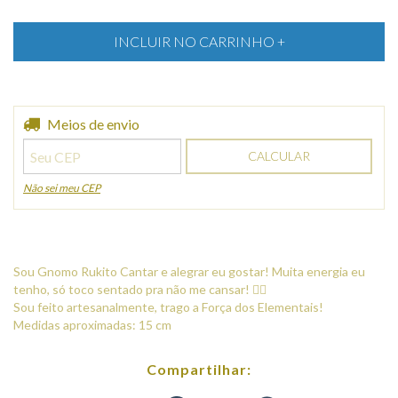
Entregas para o CEP:
Meios de envio
ALTERAR CEP
CALCULAR
Não sei meu CEP
Sou Gnomo Rukito Cantar e alegrar eu gostar! Muita energia eu
tenho, só toco sentado pra não me cansar! 🧙‍♀️
Sou feito artesanalmente, trago a Força dos Elementais!
Medidas aproximadas: 15 cm
Compartilhar: