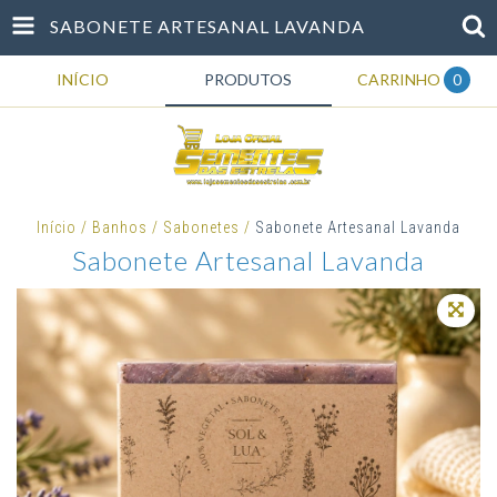
SABONETE ARTESANAL LAVANDA
INÍCIO
PRODUTOS
CARRINHO
0
Início
/
Banhos
/
Sabonetes
/
Sabonete Artesanal Lavanda
Sabonete Artesanal Lavanda