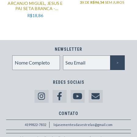
3
X DE
R$96,54
SEM JUROS
ARCANJO MIGUEL, JESUS E
PAI SETA BRANCA -
IMPRESSÃO FOTOGRÁFICA
R$18,86
NEWSLETTER
REDES SOCIAIS
CONTATO
4199822-7832
lojasementesdasestrelas@gmail.com