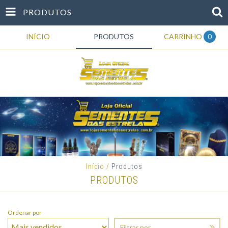
PRODUTOS
INÍCIO
PRODUTOS
CARRINHO
0
Início
/
Produtos
PRODUTOS
Ordenar por
Filtrar por