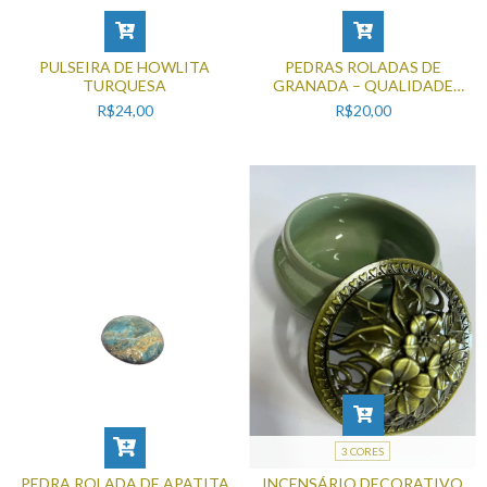
PULSEIRA DE HOWLITA
PEDRAS ROLADAS DE
TURQUESA
GRANADA – QUALIDADE
ESPECIAL
R$24,00
R$20,00
3 CORES
PEDRA ROLADA DE APATITA
INCENSÁRIO DECORATIVO