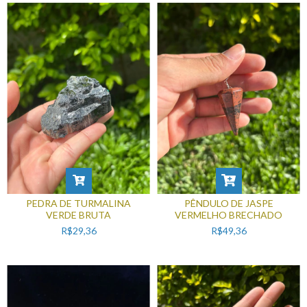
PEDRA DE TURMALINA
PÊNDULO DE JASPE
VERDE BRUTA
VERMELHO BRECHADO
R$29,36
R$49,36