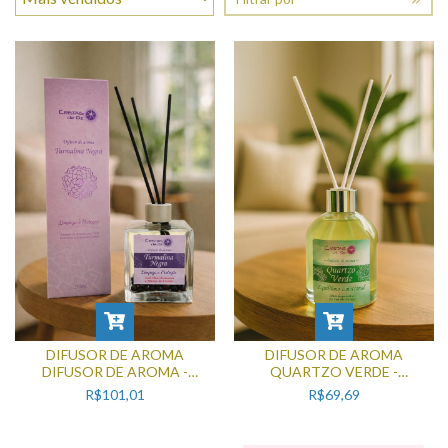
DIFUSOR DE AROMA
DIFUSOR DE AROMA
DIFUSOR DE AROMA -
QUARTZO VERDE -
TURMALINA NEGRA 250ML
EQUILÍBRIO EMOCIONAL
R$101,01
R$69,69
240ML