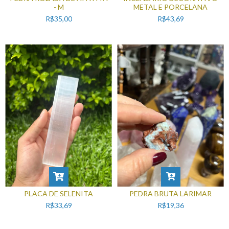
- M
METAL E PORCELANA
R$35,00
R$43,69
PLACA DE SELENITA
PEDRA BRUTA LARIMAR
R$33,69
R$19,36