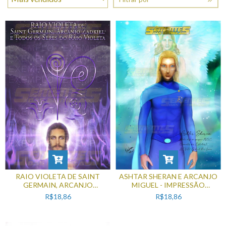
ASHTAR SHERAN E ARCANJO
RAIO VIOLETA DE SAINT
MIGUEL - IMPRESSÃO
GERMAIN, ARCANJO
FOTOGRÁFICA
ZADKIEL E TODOS OS SERES
R$18,86
R$18,86
DO RAIO VIOLETA -
IMPRESSÃO FOTOGRÁFICA