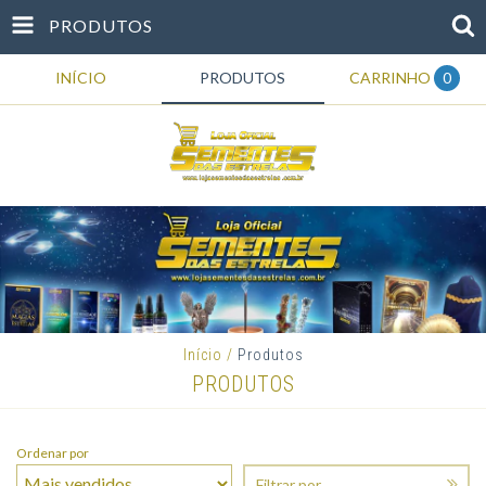
PRODUTOS
INÍCIO
PRODUTOS
CARRINHO
0
Início
/
Produtos
PRODUTOS
Ordenar por
Filtrar por